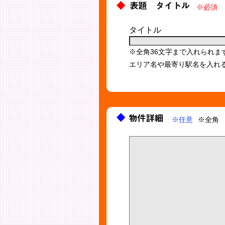
※必須
タイトル
※全角36文字まで入れられま
エリア名や最寄り駅名を入れ
※任意
※全角 