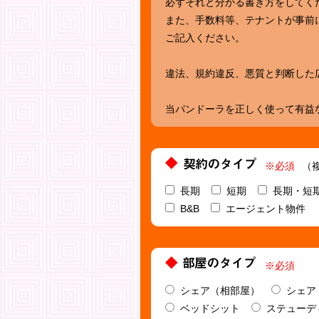
必ずそれと分かる書き方をしてく
また、手数料等、テナントが事前
ご記入ください。
違法、規約違反、悪質と判断した
当パンドーラを正しく使って有益
※必須
（
長期
短期
長期・短
B&B
エージェント物件
※必須
シェア（相部屋）
シェア
ベッドシット
ステューデ