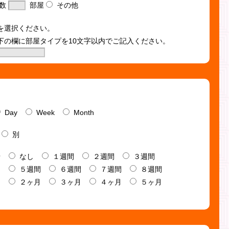
室数
部屋
その他
を選択ください。
下の欄に部屋タイプを10文字以内でご記入ください。
Day
Week
Month
別
せ
なし
１週間
２週間
３週間
間
５週間
６週間
７週間
８週間
月
２ヶ月
３ヶ月
４ヶ月
５ヶ月
月