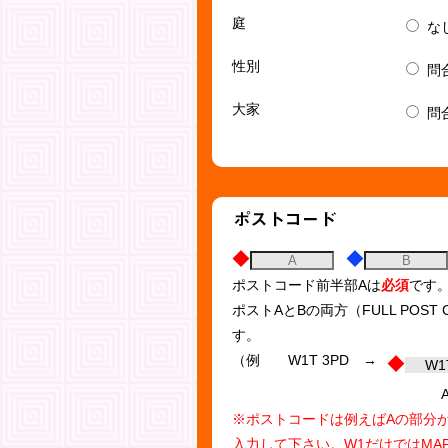
庭
な
性別
問
大家
問
◆
◆
ポストコード前半部Aは
必須
です
ポストAとBの両方（FULL POS
す。
（例 W1T 3PD →
◆
W1
※ポストコードは例えばAの部分が
入力して下さい。W1だけではMA