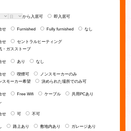
から入居可
即入居可
合せ
Furnished
Fully furnished
なし
合せ
セントラルヒーティング
気・ガスストーブ
合せ
あり
なし
合せ
喫煙可
ノンスモーカーのみ
ンスモーカー希望
決められた場所でのみ可
合せ
Free Wifi
ケーブル
共用PCあり
し
合せ
可
不可
し
路上あり
敷地内あり
ガレージあり