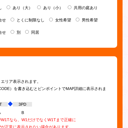
し
あり（大）
あり（小）
共用の庭あり
合せ
とくに制限なし
女性希望
男性希望
合せ
別
同居
。エリア表示されます。
T CODE）を書き込むとピンポイントでMAP詳細に表示されま
◆
T
3PD
A
B
W1Tなら、W1だけでなくW1Tまで正確に
Pが正常に表示されない場合があります。