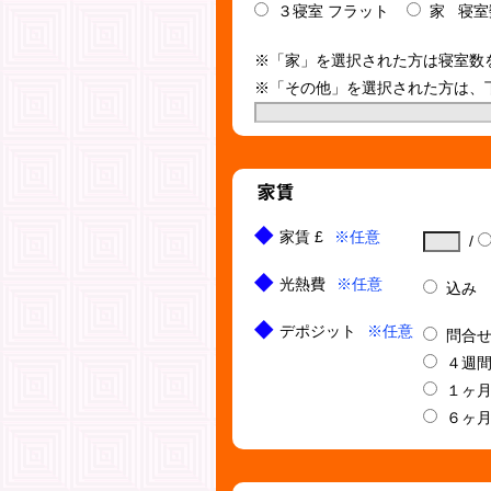
３寝室 フラット
家
寝
※「家」を選択された方は寝室数
※「その他」を選択された方は、
家賃 £
※任意
/
光熱費
※任意
込み
デポジット
※任意
問合
４週
１ヶ
６ヶ