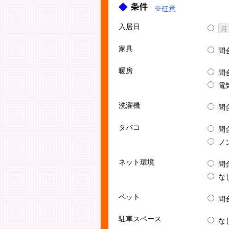
※任意
入居日
家具
問
暖房
問
電
洗濯機
問
タバコ
問
ノ
ネット環境
問
な
ペット
問
駐車スペース
な