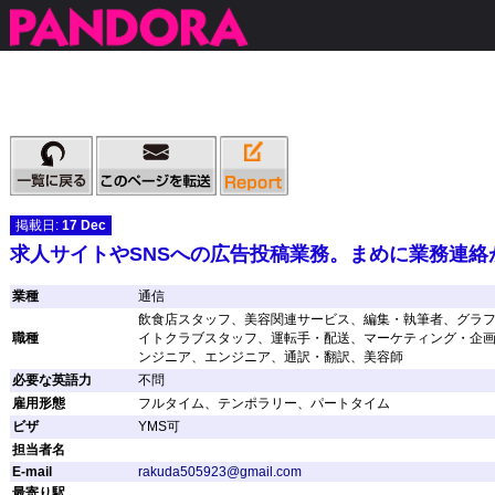
掲載日:
17 Dec
求人サイトやSNSへの広告投稿業務。まめに業務連絡
業種
通信
飲食店スタッフ、美容関連サービス、編集・執筆者、グラフ
職種
イトクラブスタッフ、運転手・配送、マーケティング・企画
ンジニア、エンジニア、通訳・翻訳、美容師
必要な英語力
不問
雇用形態
フルタイム、テンポラリー、パートタイム
ビザ
YMS可
担当者名
E-mail
rakuda505923@gmail.com
最寄り駅