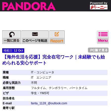
掲載日:
12 Oct
【海外生活を応援】完全在宅ワーク｜未経験でも始
められる安心サポート
業種
IT・コンピュータ
職種
IT エンジニア
必要な英語力
不問
雇用形態
フルタイム、テンポラリー、パートタイム
ビザ
学生・YMS可
担当者名
E-mail
fanta_1128_@outlook.com
最寄り駅