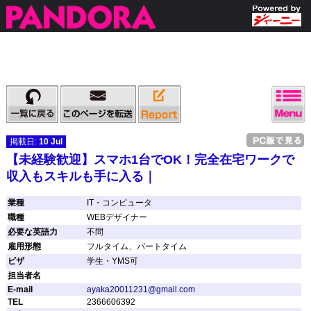
掲載日:
10 Jul
【未経験歓迎】スマホ1台でOK！完全在宅ワークで
収入もスキルも手に入る｜
業種
IT・コンピュータ
職種
WEBデザイナー
必要な英語力
不問
雇用形態
フルタイム、パートタイム
ビザ
学生・YMS可
担当者名
E-mail
ayaka20011231@gmail.com
TEL
2366606392