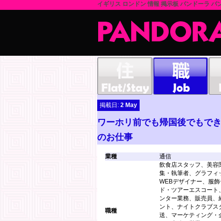
イギリス ロンドン 情報 掲示板 パンドーラ パン
掲載日:
2 May
ワーホリ前でも帰国後でもでき
のお仕事
業種
通信
飲食店スタッフ、美容
集・執筆者、グラフィ
WEBデザイナー、服
ド・ツアーエスコート
ンター業務、販売員、
ント、ナイトクラブス
職種
送、マーケティング・