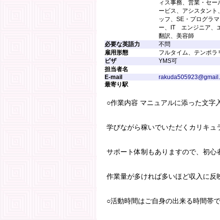
ィス事務、営業・セー
ービス、アシスタント
ッフ、SE・プログラマ
ー、IT エンジニア、
翻訳、美容師
必要な英語力
不問
雇用形態
フルタイム、テンポラ
ビザ
YMS可
担当者名
E-mail
rakuda505923@gmail
最寄り駅
○作業内容 マニュアルに添った文字
学びながら稼いでいただくカリキュ
サポート体制もありますので、初心
作業量が多ければ多いほど収入に反
○活動時間はご自身の出来る時間帯